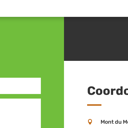
Coord
Mont du Mo
