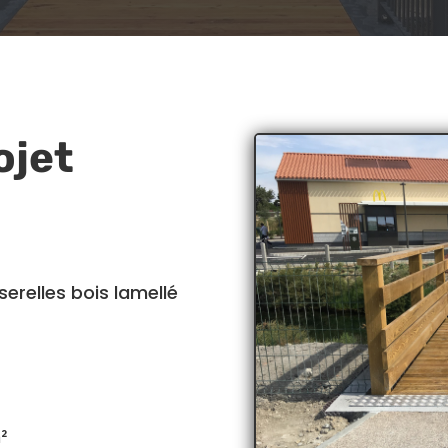
ojet
erelles bois lamellé
²