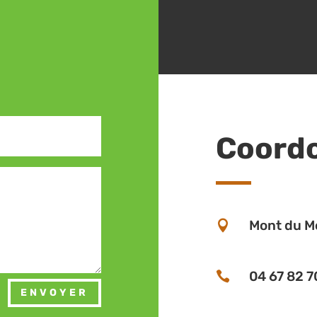
Coord
Mont du Mo

04 67 82 7

ENVOYER