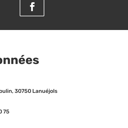
onnées
ulin, 30750 Lanuéjols
0 75